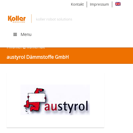
Kontakt
Impressum
Menu
Kostenlos informieren unter: +43 (0) 676 925 56 63 |
r.koller@koller.at
austyrol Dämmstoffe GmbH