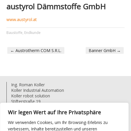
austyrol Dämmstoffe GmbH
www.austyrol.at
Baustoffe
,
Endkunde
←
Austrotherm COM S.R.L.
Banner GmbH
→
PORTFOLIO NAVIGATION
Ing. Roman Koller
Koller Industrial Automation
Koller robot solution
Stifterstraße 19
4722 Bruck-Waasen
Wir legen Wert auf Ihre Privatsphäre
Austria
T: +43 (0) 676 925 56 63
Wir verwenden Cookies, um Ihr Browsing-Erlebnis zu
E:
r.koller@koller.at
verbessern, Inhalte bereitzustellen und unseren