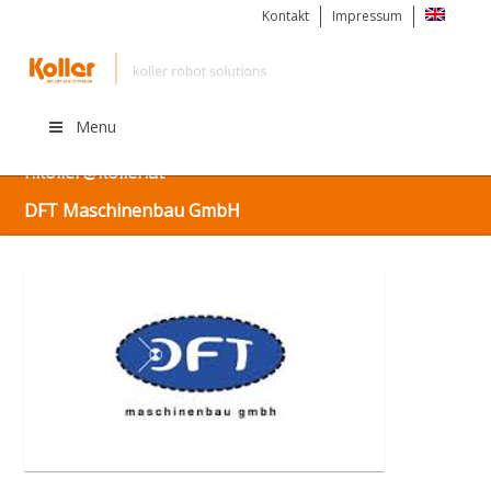
Kontakt
Impressum
Menu
Kostenlos informieren unter: +43 (0) 676 925 56 63 |
r.koller@koller.at
DFT Maschinenbau GmbH