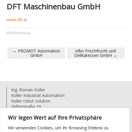
DFT Maschinenbau GmbH
www.dft.at
Maschinenbau
←
PROMOT Automation
efko Frischfrucht und
GmbH
Delikatessen GmbH
→
PORTFOLIO NAVIGATION
Ing. Roman Koller
Koller Industrial Automation
Koller robot solution
Stifterstraße 19
4722 Bruck-Waasen
Wir legen Wert auf Ihre Privatsphäre
Austria
T: +43 (0) 676 925 56 63
Wir verwenden Cookies, um Ihr Browsing-Erlebnis zu
E:
r.koller@koller.at