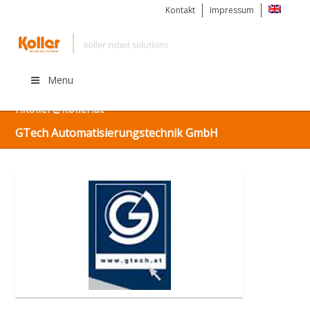
Kontakt
Impressum
Menu
Kostenlos informieren unter: +43 (0) 676 925 56 63 |
r.koller@koller.at
GTech Automatisierungstechnik GmbH