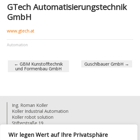
GTech Automatisierungstechnik
GmbH
www.gtech.at
Automation
←
GBM Kunstofftechnik
Guschlbauer GmbH
→
und Formenbau GmbH
PORTFOLIO NAVIGATION
Ing. Roman Koller
Koller Industrial Automation
Koller robot solution
Stifterstraße 19
4722 Bruck-Waasen
Wir legen Wert auf Ihre Privatsphäre
Austria