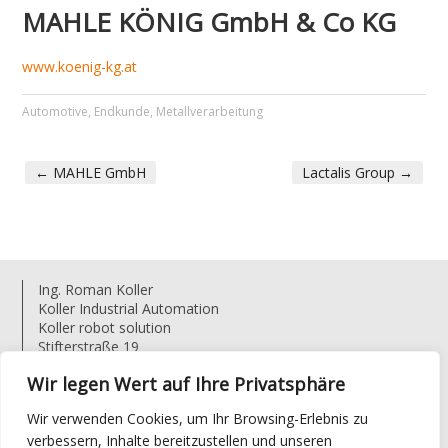
MAHLE KÖNIG GmbH & Co KG
www.koenig-kg.at
Automotive
,
Endkunde
,
Metallverarbeitung
←
MAHLE GmbH
Lactalis Group
→
PORTFOLIO NAVIGATION
Ing. Roman Koller
Koller Industrial Automation
Koller robot solution
Stifterstraße 19
4722 Bruck-Waasen
Wir legen Wert auf Ihre Privatsphäre
Austria
T: +43 (0) 676 925 56 63
Wir verwenden Cookies, um Ihr Browsing-Erlebnis zu
E:
r.koller@koller.at
verbessern, Inhalte bereitzustellen und unseren