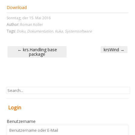
Download
Sonntag, der 15. Mai 2016
Author:
Roman Koller
Tags:
Doku
,
Dokumentation
,
Kuka
,
Systemsoftware
←
krs.Handling base
krsWind
→
package
POST NAVIGATION
Login
Benutzername