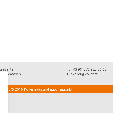
straße 19
T: +43 (0) 676 925 56 63
ruck-Waasen
E:
r.koller@koller.at
yright © 2016 Koller industrial automation[:]