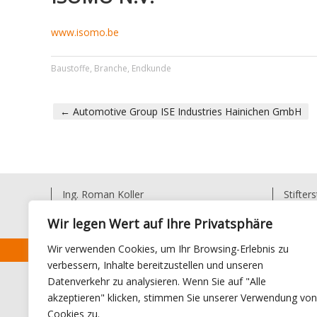
www.isomo.be
Baustoffe
,
Branche
,
Endkunde
←
Automotive Group ISE Industries Hainichen GmbH
PORTFOLIO NAVIGATION
Ing. Roman Koller
Stifter
Koller Industrial Automation
4722 B
Koller robot solution
Austria
Wir legen Wert auf Ihre Privatsphäre
Wir verwenden Cookies, um Ihr Browsing-Erlebnis zu
[:de]Copyright © 2022 Koller industrial automation[:en]Cop
verbessern, Inhalte bereitzustellen und unseren
Datenverkehr zu analysieren. Wenn Sie auf "Alle
akzeptieren" klicken, stimmen Sie unserer Verwendung von
Cookies zu.