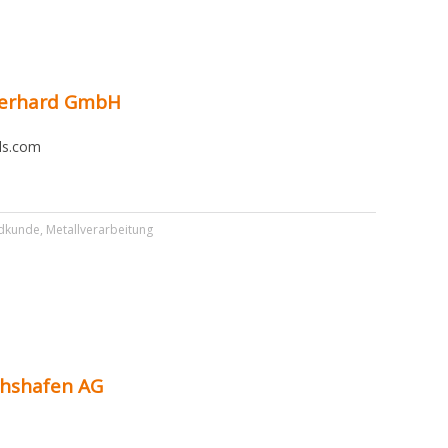
berhard GmbH
ls.com
dkunde
,
Metallverarbeitung
chshafen AG