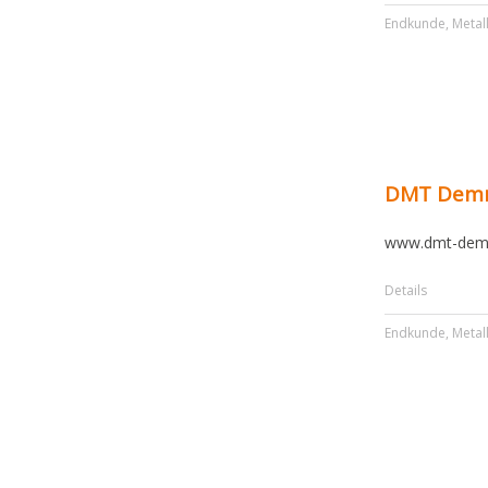
Endkunde
,
Metal
DMT Demm
www.dmt-dem
Details
Endkunde
,
Metal