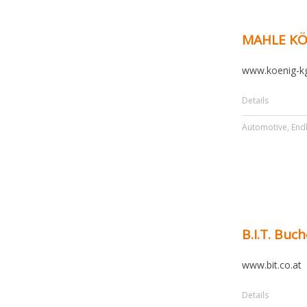
MAHLE KÖ
www.koenig-kg
Details
Automotive
,
End
B.I.T. Buc
www.bit.co.at
Details