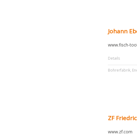
Johann E
www.fisch-too
Details
Bohrerfabrik
,
En
ZF Friedri
www.zf.com