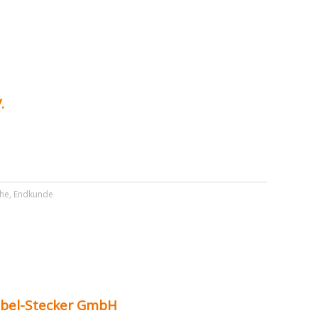
.
e
he
,
Endkunde
bel-Stecker GmbH