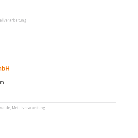
allverarbeitung
mbH
om
kunde
,
Metallverarbeitung