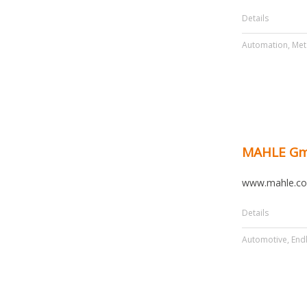
Details
Automation
,
Met
MAHLE G
www.mahle.c
Details
Automotive
,
End