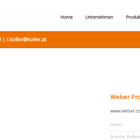
Home
Unternehmen
Produk
 | r.koller@koller.at
Welser Pr
www.welser.c
Details
Branche
,
Endku