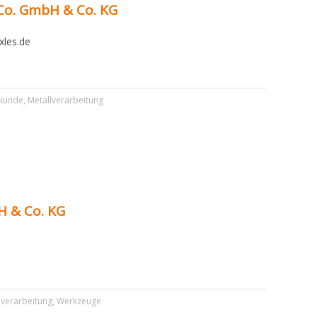
 Co. GmbH & Co. KG
xles.de
kunde
,
Metallverarbeitung
H & Co. KG
lverarbeitung
,
Werkzeuge