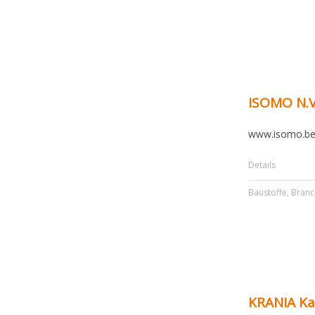
ISOMO N.V
www.isomo.b
Details
Baustoffe
,
Branc
KRANIA Ka