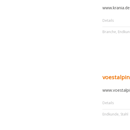
www.krania.de
Details
Branche
,
Endku
voestalpi
www.voestalp
Details
Endkunde
,
Stahl